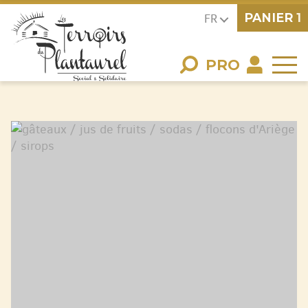
PANIER
1
FR
PRO