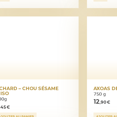
CHARD – CHOU SÉSAME
AXOAS D
ISO
750 g
00g
12
,90 €
,45 €
AJOUTER AU PANIER
AJOUTER A