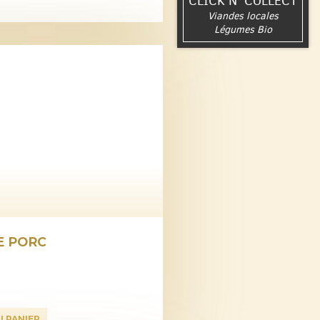
CLICK N' COLLECT
Viandes locales
Légumes Bio
E PORC
U PANIER