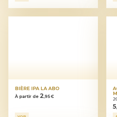
BIÈRE IPA LA ABO
A
M
2
À partir de
,95 €
2
5
VOIR