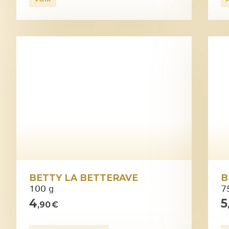
BETTY LA BETTERAVE
B
100 g
75
4
5
,90 €