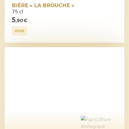
BIÈRE « LA BROUCHE »
75 cl
5
,90 €
VOIR