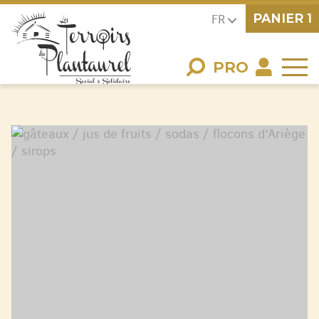
PANIER
1
FR
PRO