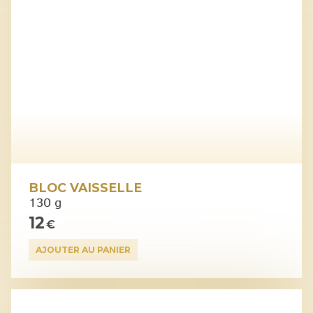
BLOC VAISSELLE
130 g
12
€
AJOUTER AU PANIER