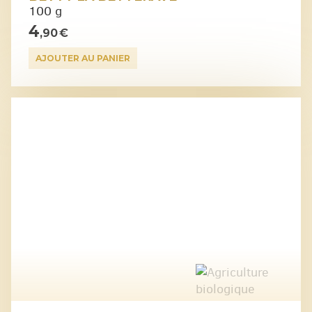
100 g
4
,90 €
AJOUTER AU PANIER