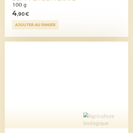
100 g
4
,90 €
AJOUTER AU PANIER