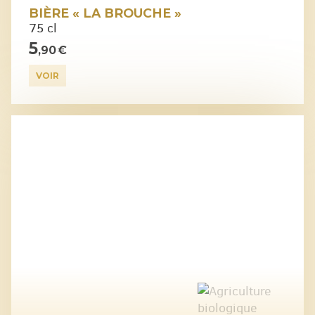
BIÈRE « LA BROUCHE »
75 cl
5
,90 €
VOIR