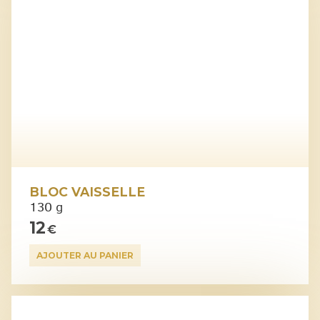
BLOC VAISSELLE
130 g
12
€
AJOUTER AU PANIER