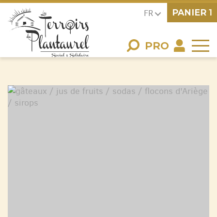
PANIER
1
FR
PRO