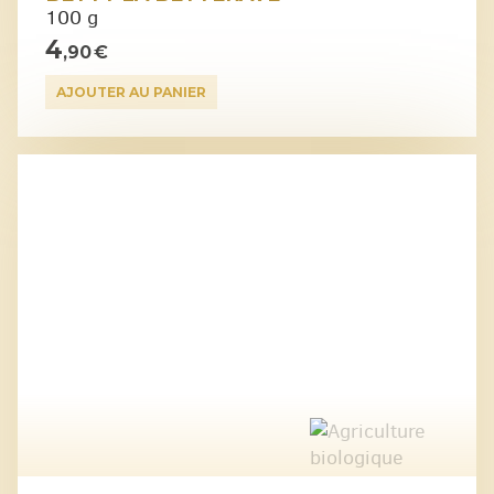
100 g
4
,90 €
AJOUTER AU PANIER