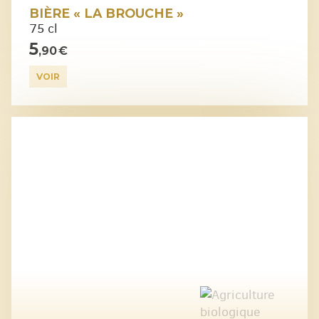
BIÈRE « LA BROUCHE »
75 cl
5
,90 €
VOIR