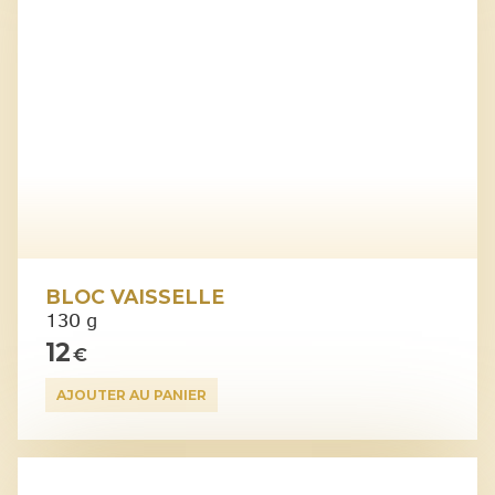
BLOC VAISSELLE
130 g
12
€
AJOUTER AU PANIER