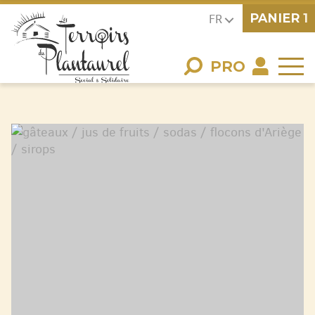
PANIER
1
FR
PRO