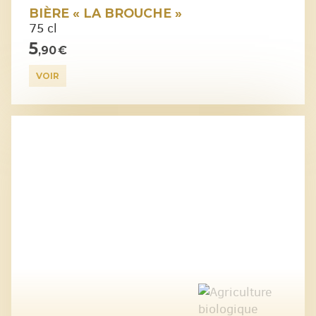
BIÈRE « LA BROUCHE »
75 cl
5
,90 €
VOIR