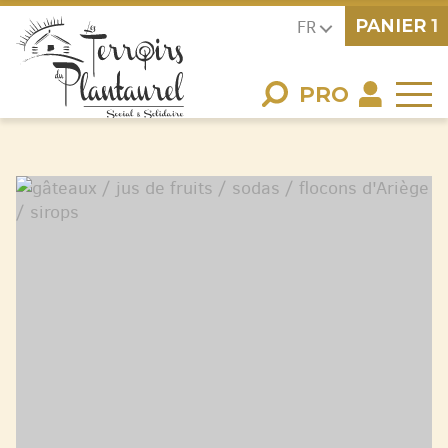
PANIER
1
FR
PRO