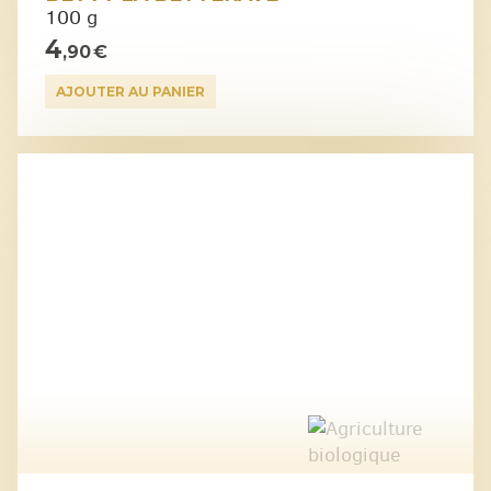
100 g
4
,90 €
AJOUTER AU PANIER