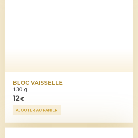
BLOC VAISSELLE
130 g
12
€
AJOUTER AU PANIER