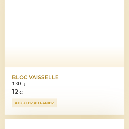
BLOC VAISSELLE
130 g
12
€
AJOUTER AU PANIER