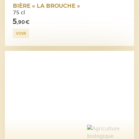
BIÈRE « LA BROUCHE »
75 cl
5
,90 €
VOIR