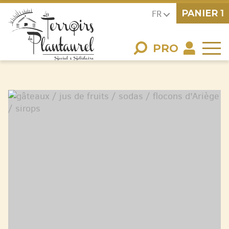
PANIER
1
FR
PRO