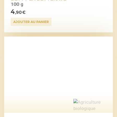
100 g
4
,90 €
AJOUTER AU PANIER