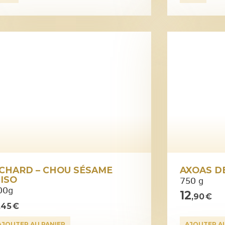
CHARD – CHOU SÉSAME
AXOAS D
ISO
750 g
00g
12
,90 €
,45 €
AJOUTER AU PANIER
AJOUTER A