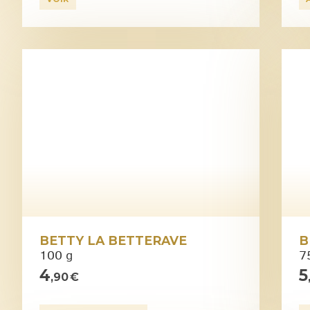
BETTY LA BETTERAVE
B
100 g
75
4
5
,90 €