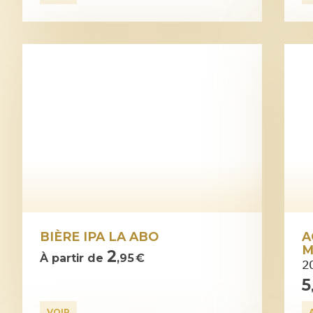
BIÈRE IPA LA ABO
A
M
2
À partir de
,95 €
2
5
VOIR