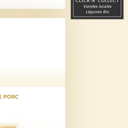
CLICK N' COLLECT
Viandes locales
Légumes Bio
E PORC
U PANIER