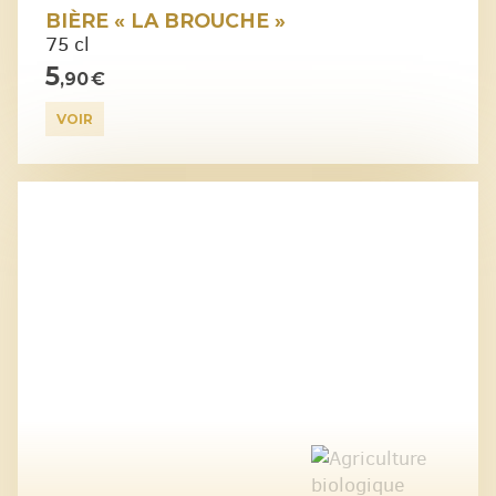
BIÈRE « LA BROUCHE »
75 cl
5
,90 €
VOIR