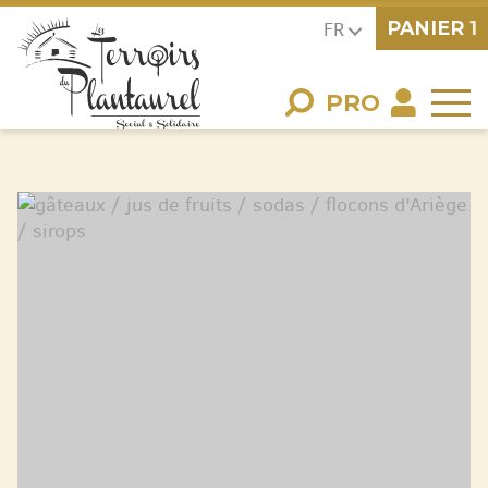
PANIER
1
FR
PRO