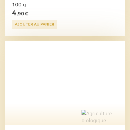
100 g
4
,90 €
AJOUTER AU PANIER