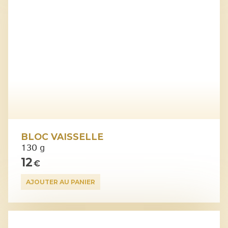
BLOC VAISSELLE
130 g
12
€
AJOUTER AU PANIER